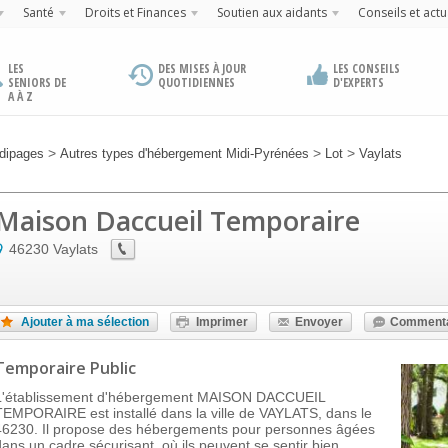
Santé
Droits et Finances
Soutien aux aidants
Conseils et actu
LES
DES MISES À JOUR
LES CONSEILS
SENIORS DE
QUOTIDIENNES
D'EXPERTS
A À Z
>
>
>
dipages
Autres types d'hébergement Midi-Pyrénées
Lot
Vaylats
Maison Daccueil Temporaire
46230
Vaylats
Ajouter à ma sélection
Imprimer
Envoyer
Commenta
Temporaire Public
L'établissement d'hébergement MAISON DACCUEIL
TEMPORAIRE est installé dans la ville de VAYLATS, dans le
46230. Il propose des hébergements pour personnes âgées
dans un cadre sécurisant, où ils peuvent se sentir bien.