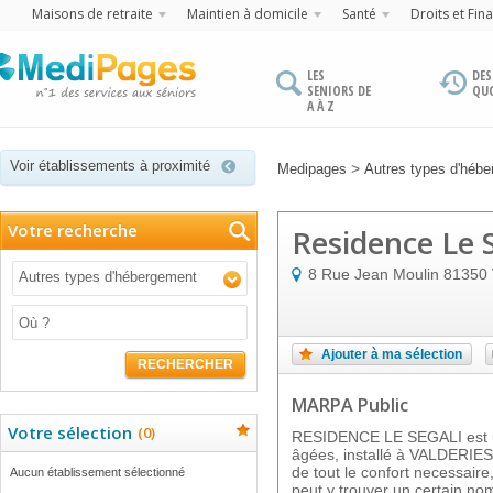
Maisons de retraite
Maintien à domicile
Santé
Droits et Fin
LES
DES
SENIORS DE
QU
A À Z
Voir établissements à proximité
>
Medipages
Autres types d'héb
Votre recherche
Residence Le S
8 Rue Jean Moulin
81350
Autres types d'hébergement
Ajouter à ma sélection
RECHERCHER
MARPA Public
Votre sélection
(
0
)
RESIDENCE LE SEGALI est 
âgées, installé à VALDERIES 
de tout le confort necessair
Aucun établissement sélectionné
peut y trouver un certain n