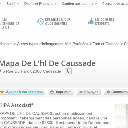
Santé
Droits et Finances
Soutien aux aidants
Conseils et actu
LES
DES MISES À JOUR
LES CONSEILS
SENIORS DE
QUOTIDIENNES
D'EXPERTS
A À Z
>
>
>
dipages
Autres types d'hébergement Midi-Pyrénées
Tarn-et-Garonne
C
Mapa De L'hl De Caussade
5 Rue Du Parc
82300
Caussade
Ajouter à ma sélection
Imprimer
Envoyer
Commenta
EHPA Associatif
MAPA DE L'HL DE CAUSSADE est un établissement
proposant l'hébergement des personnes âgées, dans la ville
de CAUSSADE, dans le 82300. Il est ouvert toute l'année pour
vous proposer ses services, dans un cadre convivial et