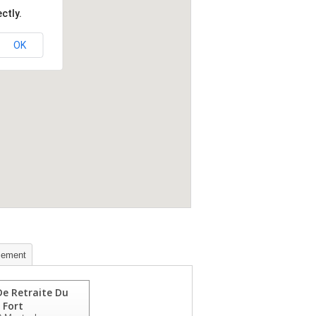
ctly.
OK
sement
e Retraite Du
Fort