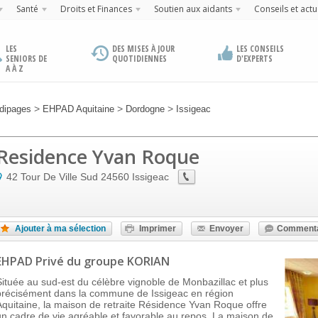
Santé
Droits et Finances
Soutien aux aidants
Conseils et actu
LES
DES MISES À JOUR
LES CONSEILS
SENIORS DE
QUOTIDIENNES
D'EXPERTS
A À Z
>
>
>
dipages
EHPAD Aquitaine
Dordogne
Issigeac
Residence Yvan Roque
42 Tour De Ville Sud
24560
Issigeac
Ajouter à ma sélection
Imprimer
Envoyer
Commenta
EHPAD Privé
du groupe KORIAN
Située au sud-est du célèbre vignoble de Monbazillac et plus
précisément dans la commune de Issigeac en région
Aquitaine, la maison de retraite Résidence Yvan Roque offre
un cadre de vie agréable et favorable au repos. La maison de