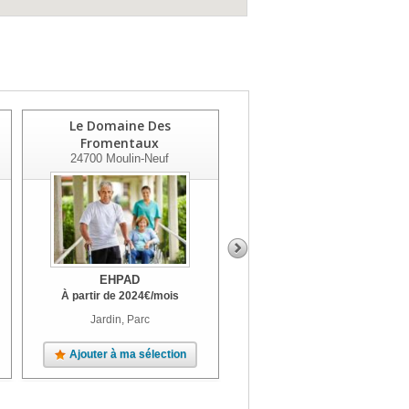
Le Domaine Des
Residence Riviere
Fromentaux
Esperance
24700
Moulin-Neuf
24150
Lalinde
EHPAD
EHPAD
À partir de
2024
€
/mois
À partir de
1735
€
/mois
Jardin, Parc
Unité Alzheimer, Terrasse, Jardin,
Parc
Ajouter à ma sélection
Ajouter à ma sélection