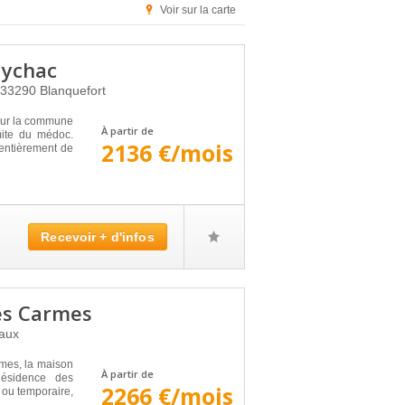
Voir sur la carte
aychac
33290
Blanquefort
sur la commune
À partir de
mite du médoc.
2136 €/mois
 entièrement de
Recevoir + d'infos
es Carmes
aux
rmes, la maison
À partir de
Résidence des
2266 €/mois
 ou temporaire,