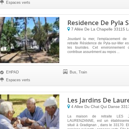
Espaces verts
Residence De Pyla 
7 Allée De La Chapelle
33115
L
Jouxtant la mer, l'emplacement de
retraite Résidence de Pyla-sur-Mer est
les touristes. Cet environnement d
contribue assurément au repos ...
EHPAD
Bus, Train
Espaces verts
Les Jardins De Lau
4 Allee Du Chat Qui Danse
331
La maison de retraite LES 
LAURENZANNE, est un établisseme
situé à Gradignan , dans le 33170. E