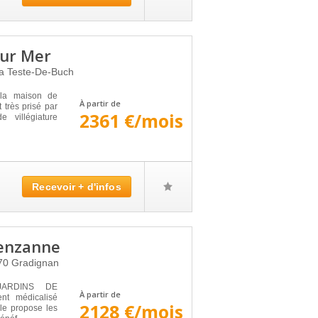
Sur Mer
a Teste-De-Buch
 la maison de
À partir de
 très prisé par
2361 €/mois
e villégiature
Recevoir + d'infos
renzanne
70
Gradignan
JARDINS DE
À partir de
nt médicalisé
2128 €/mois
lle propose les