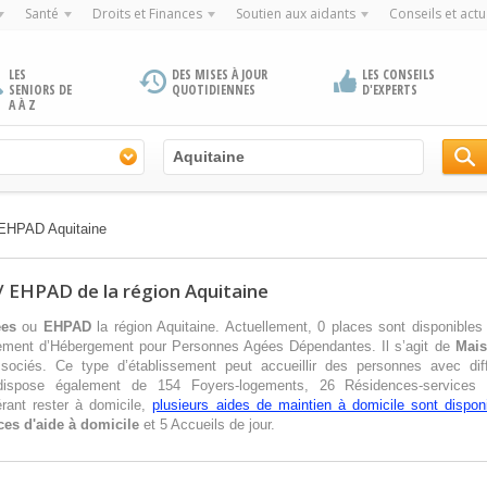
Santé
Droits et Finances
Soutien aux aidants
Conseils et actu
LES
DES MISES À JOUR
LES CONSEILS
SENIORS DE
QUOTIDIENNES
D'EXPERTS
A À Z
/ EHPAD Aquitaine
/ EHPAD de la région Aquitaine
ées
ou
EHPAD
la région Aquitaine. Actuellement, 0 places sont disponibles
ement d’Hébergement pour Personnes Agées Dépendantes. Il s’agit de
Mais
sociés. Ce type d’établissement peut accueillir des personnes avec dif
e dispose également de 154 Foyers-logements, 26 Résidences-service
rant rester à domicile,
plusieurs aides de maintien à domicile sont disponi
ces d'aide à domicile
et 5 Accueils de jour.