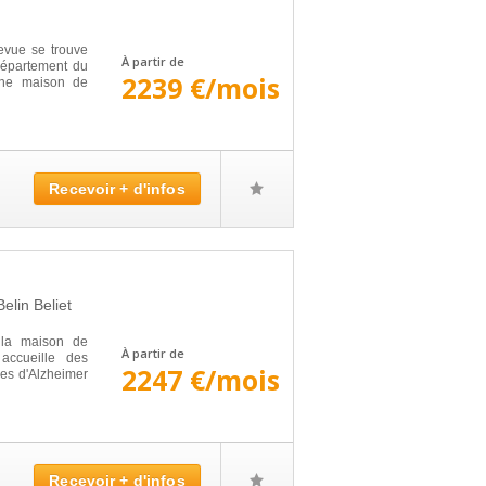
evue se trouve
À partir de
département du
2239 €/mois
'une maison de
Recevoir + d'infos
Belin Beliet
 la maison de
À partir de
 accueille des
2247 €/mois
es d'Alzheimer
Recevoir + d'infos