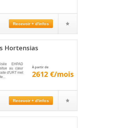
Recevoir + d'infos
s Hortensias
lisée EHPAD
À partir de
itue au cœur
2612 €/mois
traite d'URT met
e...
Recevoir + d'infos