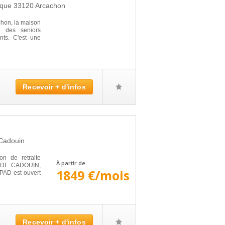
sque
33120
Arcachon
chon, la maison
e des seniors
nts. C'est une
Recevoir + d'infos
Cadouin
 de retraite
À partir de
N DE CADOUIN,
1849 €/mois
HPAD est ouvert
Recevoir + d'infos