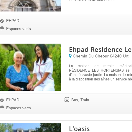
77 séniors. Cette maison de r...
EHPAD
Espaces verts
Ehpad Residence Le
Chemin Du Cheour
64240
Urt
La maison de retraite médica
RÉSIDENCE LES HORTENSIAS se s
d'un très vaste jardin. La maison de re
à la disposition des aînés un service hôt
EHPAD
Bus, Train
Espaces verts
L'oasis