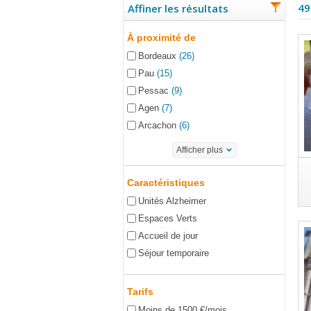
49
Affiner les résultats
À proximité de
Bordeaux
(26)
Pau
(15)
Pessac
(9)
Agen
(7)
Arcachon
(6)
Afficher plus
Caractéristiques
Unités Alzheimer
Espaces Verts
Accueil de jour
Séjour temporaire
Tarifs
Moins de 1500 €/mois