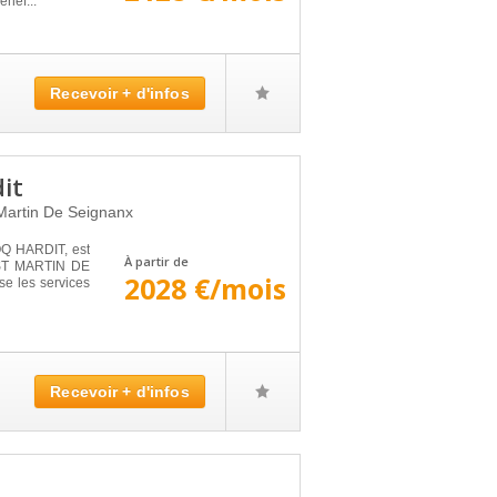
énéf...
Recevoir + d'infos
it
Martin De Seignanx
Q HARDIT, est
À partir de
à ST MARTIN DE
2028 €/mois
e les services
Recevoir + d'infos