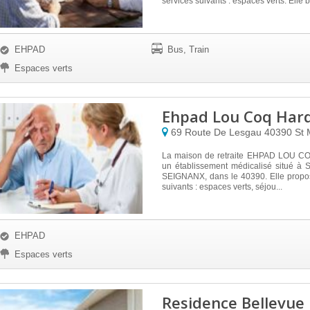
services suivants : espaces verts. Elle b
EHPAD
Bus, Train
Espaces verts
Ehpad Lou Coq Hard
69 Route De Lesgau
40390
St 
La maison de retraite EHPAD LOU CO
un établissement médicalisé situé 
SEIGNANX, dans le 40390. Elle propos
suivants : espaces verts, séjou...
EHPAD
Espaces verts
Residence Bellevue