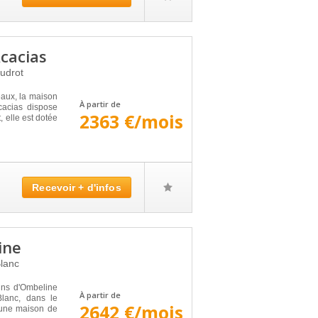
cacias
udrot
aux, la maison
À partir de
cacias dispose
2363 €/mois
, elle est dotée
Recevoir + d'infos
ine
lanc
ins d'Ombeline
À partir de
Blanc, dans le
2642 €/mois
d'une maison de