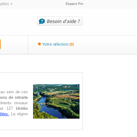
alités
Espace Pro
Besoin d'aide ?
Votre sélection
(
0
)
 au sein de ces
ons de retraite
férents niveaux
s et 127
Unités
bles:
La région