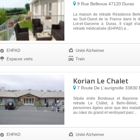
9 Rue Bellevue
47120
Duras
La maison de retraite Résidence Bell
au Sud-Ouest de la France dans le 
Lot-et-Garonne à Duras. Il s'agit d
retraite médicalisée (EHPAD) a...
EHPAD
Unité Alzheimer
Espaces verts
Train
Korian Le Chalet
7 Route De L'aurignolle
33830
Située entre Bordeaux et Bayonne
retraite Le Châlet, à Belin-Béliet,
personnes âgées ainsi que des malad
au cœur du grand et verdoyant parc...
EHPAD
Unité Alzheimer