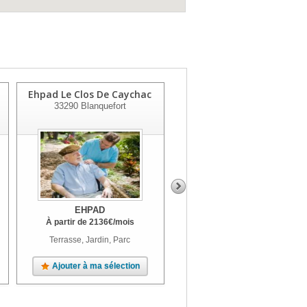
Ehpad Le Clos De Caychac
Ehpad Primerose
33290
Blanquefort
33230
Coutras
EHPAD
EHPAD
À partir de
2136
€
/mois
À partir de
1403
€
/mois
Terrasse, Jardin, Parc
Ajouter à ma sélection
Ajouter à ma sélection