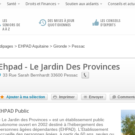
Santé
Droits et Finances
Soutien aux aidants
Conseils et actu
LES
DES MISES À JOUR
LES CONSEILS
SENIORS DE
QUOTIDIENNES
D'EXPERTS
A À Z
>
>
>
dipages
EHPAD Aquitaine
Gironde
Pessac
Ehpad - Le Jardin Des Provinces
33 Rue Sarah Bernhardt
33600
Pessac
Ajouter à ma sélection
Imprimer
Envoyer
Commenta
EHPAD Public
« Le Jardin des Provinces » est un établissement public
autonome ouvert en 2002 destiné à l’hébergement des
personnes âgées dépendantes (EHPAD). L'Etablissement
accueille des personnes âgées, à partir de 60 ans, seules ou