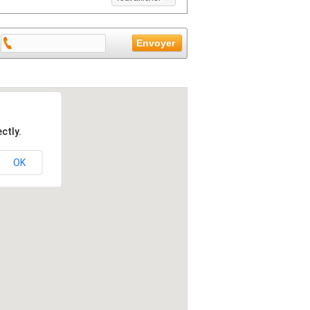
ctly.
OK