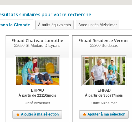
ésultats similaires pour votre recherche
ans la Gironde
À tarifs équivalents
Avec unités Alzheimer
Ehpad Chateau Lamothe
Ehpad Residence Vermeil
33650
St Medard D Eyrans
33200
Bordeaux
EHPAD
EHPAD
À partir de
2211
€
/mois
À partir de
3507
€
/mois
Unité Alzheimer
Unité Alzheimer
Ajouter à ma sélection
Ajouter à ma sélection