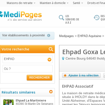
Maisons de retraite
Maintien à domicile
Santé
Droits et Fin
LES
DES
SENIORS DE
QU
A À Z
Voir établissements à proximité
>
>
Medipages
EHPAD Aquitaine
Votre recherche
Ehpad Goxa L
Centre Bourg
64640
Ihold
EHPAD
Ajouter à ma sélection
RECHERCHER
EHPAD Associatif
Résultats similaires
La maison de retraite médi
située à IHOLDY dans le dépa
Ehpad La Martiniere
Unité Alzheimer, d'Espaces Ve
40390
St Martin De Seignanx
permet les Séjours temporair