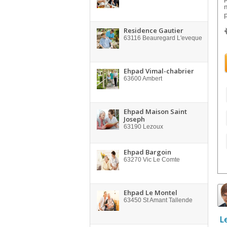
Residence Gautier
63116
Beauregard L'eveque
Ehpad Vimal-chabrier
63600
Ambert
Ehpad Maison Saint
Joseph
63190
Lezoux
Ehpad Bargoin
63270
Vic Le Comte
Ehpad Le Montel
63450
St Amant Tallende
L