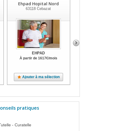
Ehpad Hopital Nord
Residence Gautier
63118
Cebazat
63116
Beauregard L'eveque
EHPAD
EHPAD
À partir de
1617
€
/mois
À partir de
1623
€
/mois
Terrasse, Jardin, Parc
Ajouter à ma sélection
Ajouter à ma sélection
onseils pratiques
Tutelle - Curatelle