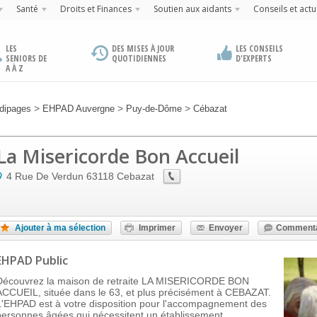
Santé
Droits et Finances
Soutien aux aidants
Conseils et actu
LES
DES MISES À JOUR
LES CONSEILS
SENIORS DE
QUOTIDIENNES
D'EXPERTS
A À Z
>
>
>
dipages
EHPAD Auvergne
Puy-de-Dôme
Cébazat
La Misericorde Bon Accueil
4 Rue De Verdun
63118
Cebazat
Ajouter à ma sélection
Imprimer
Envoyer
Commenta
EHPAD Public
Découvrez la maison de retraite LA MISERICORDE BON
ACCUEIL, située dans le 63, et plus précisément à CEBAZAT.
L'EHPAD est à votre disposition pour l'accompagnement des
personnes âgées qui nécessitent un établissement