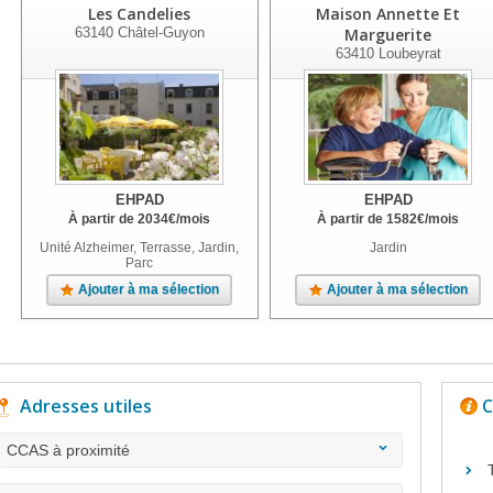
Les Candelies
Maison Annette Et
63140
Châtel-Guyon
Marguerite
63410
Loubeyrat
EHPAD
EHPAD
À partir de
2034
€
/mois
À partir de
1582
€
/mois
Unité Alzheimer, Terrasse, Jardin,
Jardin
Parc
Ajouter à ma sélection
Ajouter à ma sélection
Adresses utiles
C
CCAS à proximité