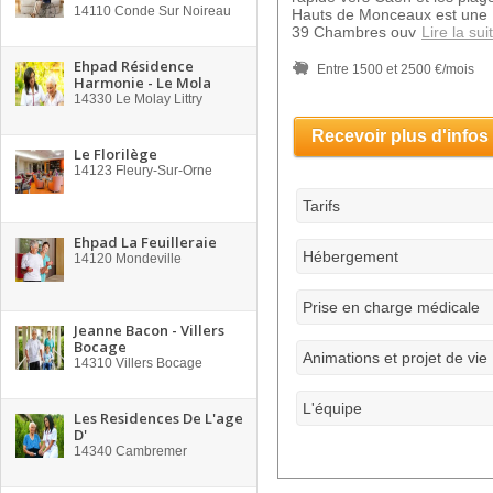
14110
Conde Sur Noireau
Hauts de Monceaux est une R
39 Chambres ouv
Lire la sui
Ehpad Résidence
Entre 1500 et 2500 €/mois
Harmonie - Le Mola
14330
Le Molay Littry
Recevoir plus d'infos
Le Florilège
14123
Fleury-Sur-Orne
Tarifs
Ehpad La Feuilleraie
Hébergement
14120
Mondeville
Prise en charge médicale
Jeanne Bacon - Villers
Bocage
Animations et projet de vie
14310
Villers Bocage
L'équipe
Les Residences De L'age
D'
14340
Cambremer