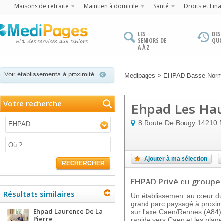
Maisons de retraite
Maintien à domicile
Santé
Droits et Fin
LES
DES
SENIORS DE
QU
A À Z
Voir établissements à proximité
>
Medipages
EHPAD Basse-Norm
Votre recherche
Ehpad Les Ha
8 Route De Bougy
14210
EHPAD
Ajouter à ma sélection
RECHERCHER
EHPAD Privé
du groupe
Résultats similaires
Un établissement au cœur d
grand parc paysagé à proxim
Ehpad Laurence De La
sur l'axe Caen/Rennes (A84)
Pierre
rapide vers Caen et les plag