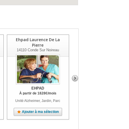
Ehpad Laurence De La
Ehpad Résidence
Pierre
Harmonie - Le Mola
14110
Conde Sur Noireau
14330
Le Molay Littry
EHPAD
EHPAD
À partir de
1828
€
/mois
À partir de
2177
€
/mois
Unité Alzheimer, Jardin, Parc
Unité Alzheimer, Terrasse, Jardin,
Parc
Ajouter à ma sélection
Ajouter à ma sélection