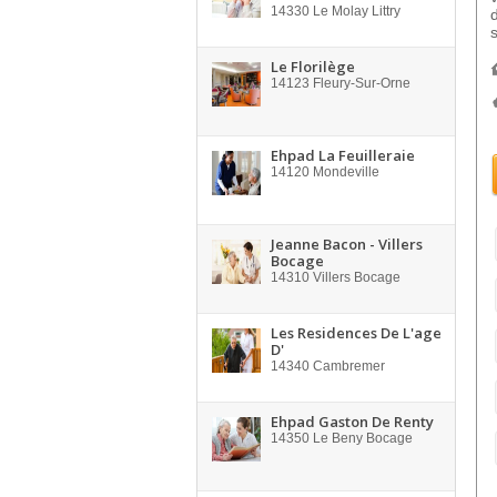
14330
Le Molay Littry
Le Florilège
14123
Fleury-Sur-Orne
Ehpad La Feuilleraie
14120
Mondeville
Jeanne Bacon - Villers
Bocage
14310
Villers Bocage
Les Residences De L'age
D'
14340
Cambremer
Ehpad Gaston De Renty
14350
Le Beny Bocage