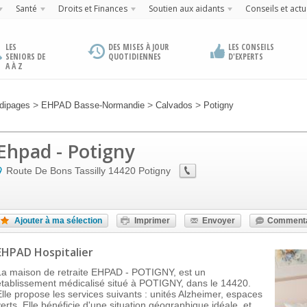
Santé
Droits et Finances
Soutien aux aidants
Conseils et actu
LES
DES MISES À JOUR
LES CONSEILS
SENIORS DE
QUOTIDIENNES
D'EXPERTS
A À Z
>
>
>
dipages
EHPAD Basse-Normandie
Calvados
Potigny
Ehpad - Potigny
Route De Bons Tassilly
14420
Potigny
Ajouter à ma sélection
Imprimer
Envoyer
Commenta
EHPAD Hospitalier
La maison de retraite EHPAD - POTIGNY, est un
établissement médicalisé situé à POTIGNY, dans le 14420.
Elle propose les services suivants : unités Alzheimer, espaces
verts. Elle bénéficie d'une situation géographique idéale, et