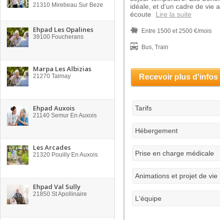
21310
Mirebeau Sur Beze
idéale, et d'un cadre de vie 
écoute
Lire la suite
Ehpad Les Opalines
Entre 1500 et 2500 €/mois
39100
Foucherans
Bus, Train
Marpa Les Albizias
21270
Talmay
Recevoir plus d'infos
Ehpad Auxois
Tarifs
21140
Semur En Auxois
Hébergement
Les Arcades
Prise en charge médicale
21320
Pouilly En Auxois
Animations et projet de vie
Ehpad Val Sully
21850
St Apollinaire
L'équipe