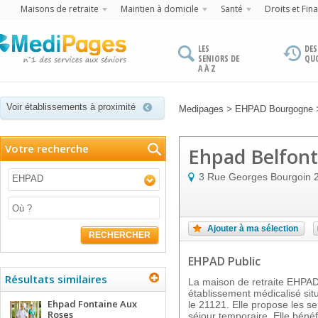
Maisons de retraite
Maintien à domicile
Santé
Droits et Fin
LES
DES
SENIORS DE
QU
A À Z
Voir établissements à proximité
>
Medipages
EHPAD Bourgogne
Votre recherche
Ehpad Belfont
3 Rue Georges Bourgoin
EHPAD
Ajouter à ma sélection
RECHERCHER
EHPAD Public
Résultats similaires
La maison de retraite EHP
établissement médicalisé s
Ehpad Fontaine Aux
le 21121. Elle propose les se
Roses
séjour temporaire. Elle béné