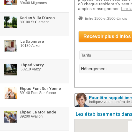
89400
Migennes
où chaque résident s'y sent b
amples renseignemen
Lire l
Korian Villa D'azon
Entre 1500 et 2500 €/mois
89100
St Clement
Recevoir plus d'infos
La Sapiniere
10130
Auxon
Tarifs
Ehpad Varzy
Hébergement
58210
Varzy
Ehpad Pont Sur Yonne
89140
Pont Sur Yonne
Pour être rappelé im
indiquez votre numéro de 
Ehpad La Morlande
Les établissements dans
89200
Avallon