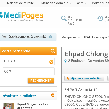
Maisons de retraite
Maintien à domicile
Santé
Droits et Fin
LES
DES
SENIORS DE
QU
A À Z
Voir établissements à proximité
>
Medipages
EHPAD Bourgogne
Votre recherche
Ehpad Chlong
2 Boulevard De Verdun
89
EHPAD
Ajouter à ma sélection
RECHERCHER
EHPAD Associatif
Résultats similaires
EHPAD CHLONG SEJOUR est 
médicalisée, installée à Auxe
Ehpad Migennes Les
89000. Cet EHPAD est ouvert
Mignottes
proposer ses services, dans u