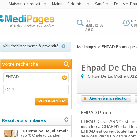
Maisons de retraite
Maintien à domicile
Santé
Droits et Fin
LES
DES
SENIORS DE
QU
A À Z
Voir établissements à proximité
>
Medipages
EHPAD Bourgogne
Votre recherche
Ehpad De Cha
45 Rue De La Mothe
8912
EHPAD
Ajouter à ma sélection
RECHERCHER
EHPAD Public
Résultats similaires
EHPAD DE CHARNY est une ma
installée à CHARNY, dont le 
Le Domaine De Jallemain
EHPAD est ouvert toute l'an
77570
Château Landon
services, dans un cadre convi