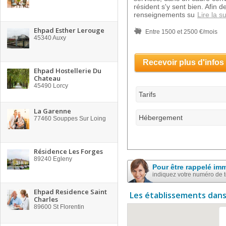
résident s'y sent bien. Afin 
renseignements su
Lire la su
Ehpad Esther Lerouge
Entre 1500 et 2500 €/mois
45340
Auxy
Recevoir plus d'infos
Ehpad Hostellerie Du
Chateau
45490
Lorcy
Tarifs
La Garenne
Hébergement
77460
Souppes Sur Loing
Résidence Les Forges
89240
Egleny
Pour être rappelé im
indiquez votre numéro de 
Ehpad Residence Saint
Les établissements dans
Charles
89600
St Florentin