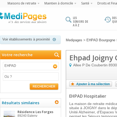
Maisons de retraite
Maintien à domicile
Santé
Droits et Fin
LES
DES
SENIORS DE
QU
A À Z
Voir établissements à proximité
>
Medipages
EHPAD Bourgogne
Votre recherche
Ehpad Joigny 
Allee P De Coubertin
8930
EHPAD
Ajouter à ma sélection
RECHERCHER
EHPAD Hospitalier
Résultats similaires
La maison de retraite médi
située à JOIGNY dans le dépa
Résidence Les Forges
Unité Alzheimer, d'Espaces Ve
89240
Egleny
permet les Séjours temporair