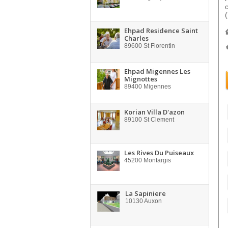
Ehpad Residence Saint
Charles
89600
St Florentin
Ehpad Migennes Les
Mignottes
89400
Migennes
Korian Villa D'azon
89100
St Clement
Les Rives Du Puiseaux
45200
Montargis
La Sapiniere
10130
Auxon