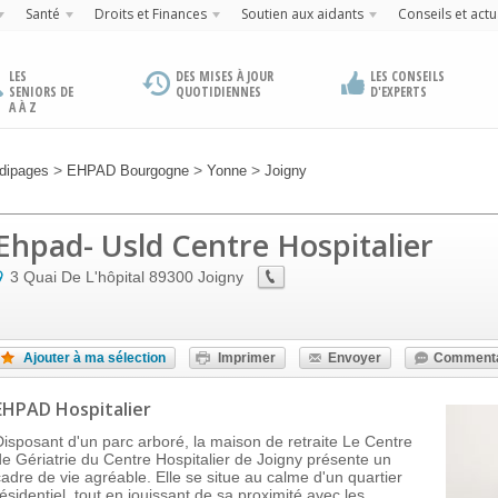
Santé
Droits et Finances
Soutien aux aidants
Conseils et actu
LES
DES MISES À JOUR
LES CONSEILS
SENIORS DE
QUOTIDIENNES
D'EXPERTS
A À Z
>
>
>
dipages
EHPAD Bourgogne
Yonne
Joigny
Ehpad- Usld Centre Hospitalier
3 Quai De L'hôpital
89300
Joigny
Ajouter à ma sélection
Imprimer
Envoyer
Commenta
EHPAD Hospitalier
Disposant d'un parc arboré, la maison de retraite Le Centre
de Gériatrie du Centre Hospitalier de Joigny présente un
cadre de vie agréable. Elle se situe au calme d'un quartier
résidentiel, tout en jouissant de sa proximité avec les