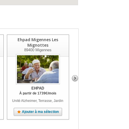
Ehpad Migennes Les
Korian Villa D'azon
Mignottes
89100
St Clement
89400
Migennes
EHPAD
EHPAD
À partir de
1739
€
/mois
À partir de
2206
€
/mois
Unité Alzheimer, Terrasse, Jardin
Jardin
Ajouter à ma sélection
Ajouter à ma sélection