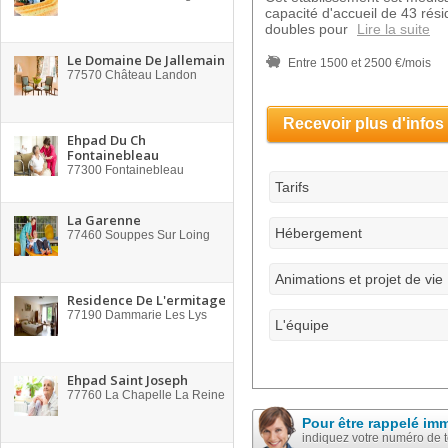
capacité d'accueil de 43 ré
doubles pour
Lire la suite
Le Domaine De Jallemain
Entre 1500 et 2500 €/mois
77570
Château Landon
Recevoir plus d'infos
Ehpad Du Ch
Fontainebleau
77300
Fontainebleau
Tarifs
La Garenne
Hébergement
77460
Souppes Sur Loing
Animations et projet de vie
Residence De L'ermitage
77190
Dammarie Les Lys
L'équipe
Ehpad Saint Joseph
77760
La Chapelle La Reine
Pour être rappelé im
indiquez votre numéro de 