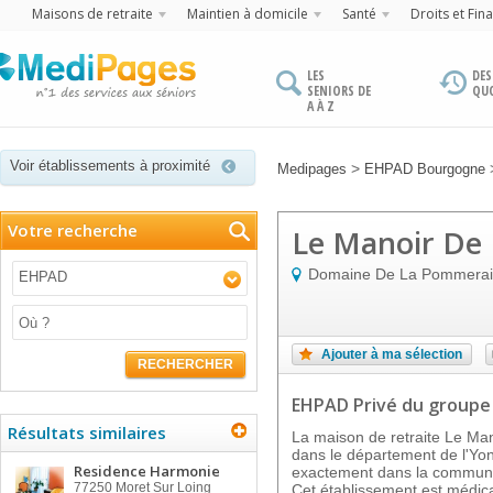
Maisons de retraite
Maintien à domicile
Santé
Droits et Fin
LES
DES
SENIORS DE
QU
A À Z
Voir établissements à proximité
>
Medipages
EHPAD Bourgogne
Votre recherche
Le Manoir De
Domaine De La Pommera
EHPAD
Ajouter à ma sélection
RECHERCHER
EHPAD Privé
du groupe
Résultats similaires
La maison de retraite Le Ma
dans le département de l'Yo
Residence Harmonie
exactement dans la commune
77250
Moret Sur Loing
Cet établissement est médic