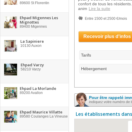
89600
St Florentin
confort de tous les résident
anim
Lire la suite
Ehpad Migennes Les
Entre 1500 et 2500 €/mois
Mignottes
89400
Migennes
Recevoir plus d'infos
La Sapiniere
10130
Auxon
Tarifs
Ehpad Varzy
Hébergement
58210
Varzy
Ehpad La Morlande
89200
Avallon
Pour être rappelé im
indiquez votre numéro de 
Ehpad Maurice Villatte
Les établissements dans
89580
Coulanges La Vineuse