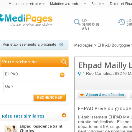
Maisons de retraite
Maintien à domicile
Santé
Droits et Fin
LES
DES
SENIORS DE
QU
A À Z
Voir établissements à proximité
>
Medipages
EHPAD Bourgogne
Votre recherche
Ehpad Mailly L
4 Rue Camelinat
89270
Ma
EHPAD
Ajouter à ma sélection
RECHERCHER
EHPAD Privé
du groupe
Résultats similaires
L'établissement EHPAD MAIL
retraite médicalisée. Elle se
Ehpad Residence Saint
département 89, ce qui perme
Charles
peut y trouver de nombreuses