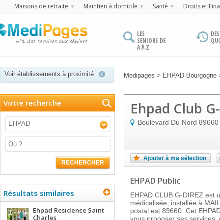
Maisons de retraite
Maintien à domicile
Santé
Droits et Fin
LES
DES
SENIORS DE
QU
A À Z
Voir établissements à proximité
>
Medipages
EHPAD Bourgogne
Votre recherche
Ehpad Club G-
Boulevard Du Nord
89660
EHPAD
Ajouter à ma sélection
RECHERCHER
EHPAD Public
Résultats similaires
EHPAD CLUB G-DIREZ est un
médicalisée, installée à MA
Ehpad Residence Saint
postal est 89660. Cet EHPAD 
Charles
vous proposer ses services, 