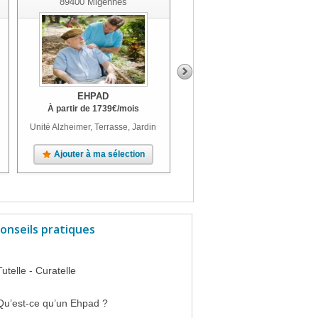
89400
Migennes
EHPAD
EHPAD
À partir de
1739
€
/mois
À partir de
2206
€
/mois
Unité Alzheimer, Terrasse, Jardin
Jardin
Ajouter à ma sélection
Ajouter à ma sélection
onseils pratiques
Tutelle - Curatelle
Qu’est-ce qu’un Ehpad ?