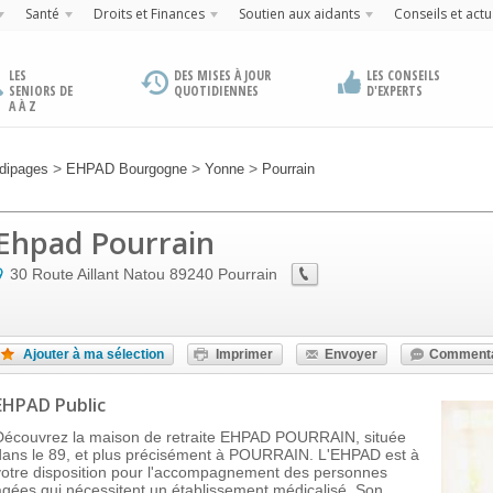
Santé
Droits et Finances
Soutien aux aidants
Conseils et actu
LES
DES MISES À JOUR
LES CONSEILS
SENIORS DE
QUOTIDIENNES
D'EXPERTS
A À Z
>
>
>
dipages
EHPAD Bourgogne
Yonne
Pourrain
Ehpad Pourrain
30 Route Aillant Natou
89240
Pourrain
Ajouter à ma sélection
Imprimer
Envoyer
Commenta
EHPAD Public
Découvrez la maison de retraite EHPAD POURRAIN, située
dans le 89, et plus précisément à POURRAIN. L'EHPAD est à
votre disposition pour l'accompagnement des personnes
âgées qui nécessitent un établissement médicalisé. Son