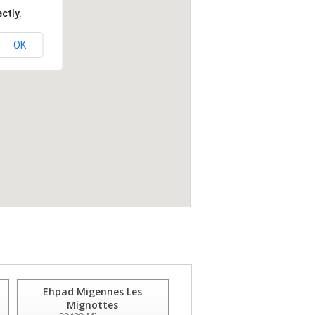
ctly.
OK
Ehpad Migennes Les
Korian Villa D'azon
Mignottes
89100
St Clement