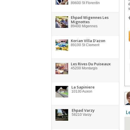
89600
St Florentin
Ehpad Migennes Les
Mignottes
89400
Migennes
Korian Villa D'azon
89100
St Clement
Les Rives Du Puiseaux
45200
Montargis
La Sapiniere
10130
Auxon
Ehpad Varzy
L
58210
Varzy