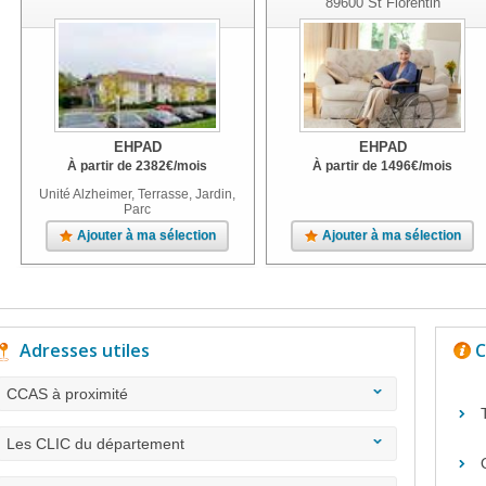
89600
St Florentin
EHPAD
EHPAD
À partir de
2382
€
/mois
À partir de
1496
€
/mois
Unité Alzheimer, Terrasse, Jardin,
Parc
Ajouter à ma sélection
Ajouter à ma sélection
Adresses utiles
C
CCAS à proximité
Les CLIC du département