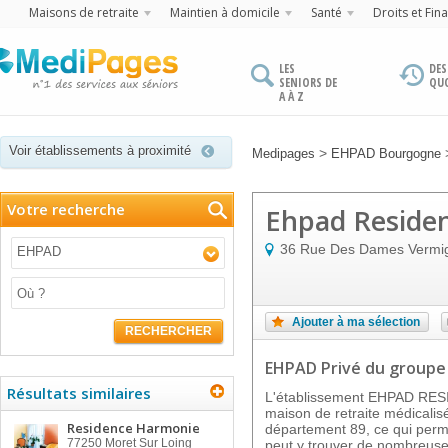
Maisons de retraite
Maintien à domicile
Santé
Droits et Fin
LES
DES
SENIORS DE
QU
A À Z
Voir établissements à proximité
>
Medipages
EHPAD Bourgogne
Votre recherche
Ehpad Residen
36 Rue Des Dames Vermig
EHPAD
Ajouter à ma sélection
RECHERCHER
EHPAD Privé
du groupe
Résultats similaires
L'établissement EHPAD RE
maison de retraite médicalis
Residence Harmonie
département 89, ce qui perme
77250
Moret Sur Loing
peut y trouver de nombreuses