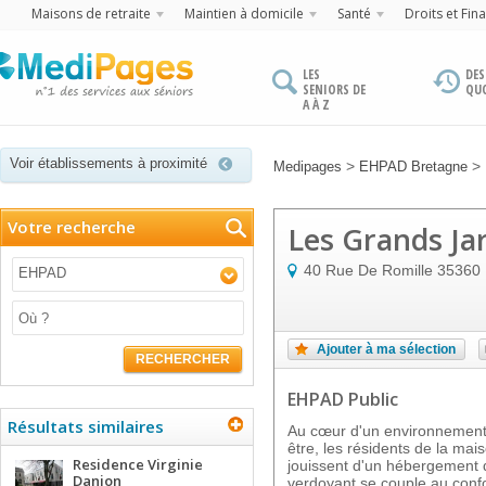
Maisons de retraite
Maintien à domicile
Santé
Droits et Fin
LES
DES
SENIORS DE
QU
A À Z
Voir établissements à proximité
>
>
Medipages
EHPAD Bretagne
Votre recherche
Les Grands Ja
40 Rue De Romille
35360
EHPAD
Ajouter à ma sélection
RECHERCHER
EHPAD Public
Résultats similaires
Au cœur d'un environnement 
être, les résidents de la mai
Residence Virginie
jouissent d'un hébergement de
Danion
verdoyant se couple au confor