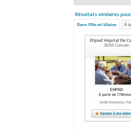
Résultats similaires pou
Dans l'Ille-et-Vilaine
À ta
Ehpad Hopital De C
35260
Cancale
EHPAD
À partir de
778
€
/mo
Unité Alzheimer, Pa
Ajouter à ma sélec