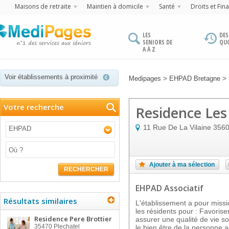
Maisons de retraite
Maintien à domicile
Santé
Droits et Fin
LES
DES
SENIORS DE
QU
A À Z
Voir établissements à proximité
>
>
Medipages
EHPAD Bretagne
Votre recherche
Residence Les
11 Rue De La Vilaine
356
EHPAD
Ajouter à ma sélection
RECHERCHER
EHPAD Associatif
Résultats similaires
L'établissement a pour miss
les résidents pour : Favoriser
Residence Pere Brottier
assurer une qualité de vie so
35470
Plechatel
le bien être de la personne a