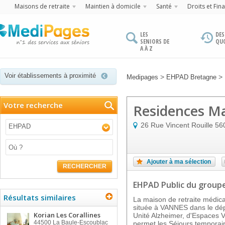
Maisons de retraite
Maintien à domicile
Santé
Droits et Fin
LES
DES
SENIORS DE
QU
A À Z
Voir établissements à proximité
>
>
Medipages
EHPAD Bretagne
Votre recherche
Residences M
26 Rue Vincent Rouille
56
EHPAD
Ajouter à ma sélection
RECHERCHER
EHPAD Public
du group
Résultats similaires
La maison de retraite méd
située à VANNES dans le dép
Korian Les Corallines
Unité Alzheimer, d'Espaces Ve
44500
La Baule-Escoublac
permet les Séjours temporair