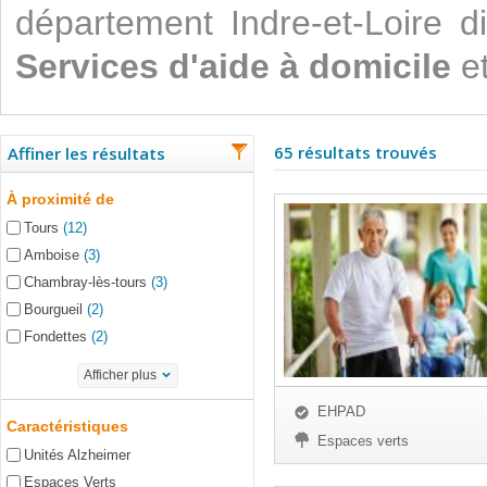
département Indre-et-Loire 
Services d'aide à domicile
et
65 résultats trouvés
Affiner les résultats
À proximité de
Tours
(12)
Amboise
(3)
Chambray-lès-tours
(3)
Bourgueil
(2)
Fondettes
(2)
Afficher plus
EHPAD
Caractéristiques
Espaces verts
Unités Alzheimer
Espaces Verts