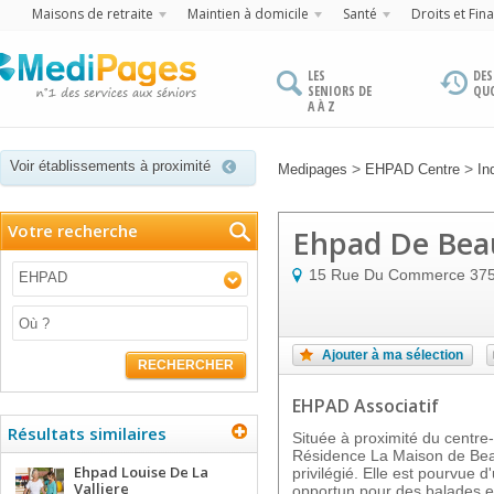
Maisons de retraite
Maintien à domicile
Santé
Droits et Fin
LES
DES
SENIORS DE
QU
A À Z
Voir établissements à proximité
>
>
Medipages
EHPAD Centre
In
Votre recherche
Ehpad De Bea
15 Rue Du Commerce
37
EHPAD
Ajouter à ma sélection
RECHERCHER
EHPAD Associatif
Résultats similaires
Située à proximité du centre-v
Résidence La Maison de Be
Ehpad Louise De La
privilégié. Elle est pourvue d
Valliere
opportun pour des balades e