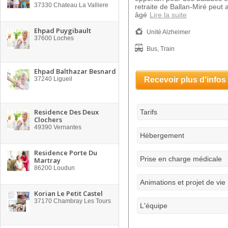
37330
Chateau La Valliere
retraite de Ballan-Miré peut 
âgé
Lire la suite
Ehpad Puygibault
Unité Alzheimer
37600
Loches
Bus, Train
Ehpad Balthazar Besnard
37240
Ligueil
Recevoir plus d'infos
Residence Des Deux
Tarifs
Clochers
49390
Vernantes
Hébergement
Residence Porte Du
Prise en charge médicale
Martray
86200
Loudun
Animations et projet de vie
Korian Le Petit Castel
37170
Chambray Les Tours
L'équipe