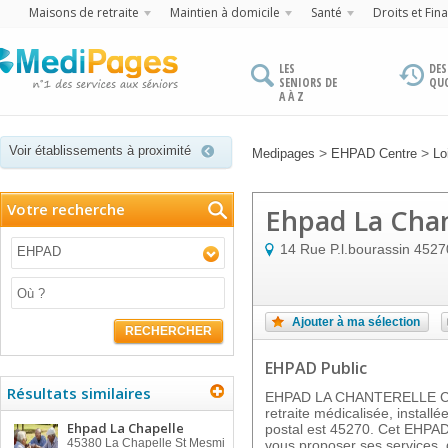
Maisons de retraite
Maintien à domicile
Santé
Droits et Fin
LES
DES
SENIORS DE
QU
A À Z
Voir établissements à proximité
>
>
Medipages
EHPAD Centre
Lo
Votre recherche
Ehpad La Chan
14 Rue P.l.bourassin
4527
EHPAD
Ajouter à ma sélection
RECHERCHER
EHPAD Public
Résultats similaires
EHPAD LA CHANTERELLE CO
retraite médicalisée, instal
Ehpad La Chapelle
postal est 45270. Cet EHPAD 
45380
La Chapelle St Mesmi
vous proposer ses services, 