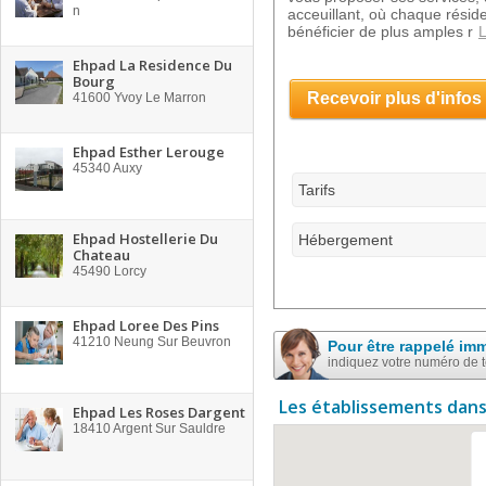
n
acceuillant, où chaque réside
bénéficier de plus amples r
L
Ehpad La Residence Du
Bourg
Recevoir plus d'infos
41600
Yvoy Le Marron
Ehpad Esther Lerouge
45340
Auxy
Tarifs
Ehpad Hostellerie Du
Hébergement
Chateau
45490
Lorcy
Ehpad Loree Des Pins
41210
Neung Sur Beuvron
Pour être rappelé im
indiquez votre numéro de 
Les établissements dans
Ehpad Les Roses Dargent
18410
Argent Sur Sauldre