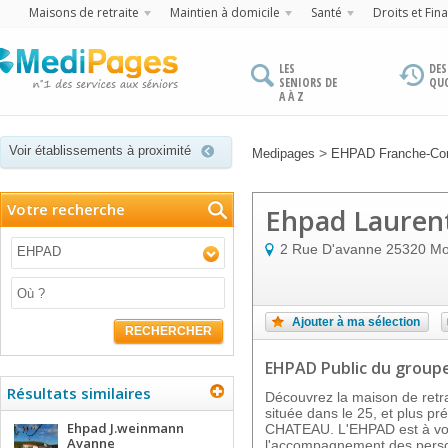
Maisons de retraite
Maintien à domicile
Santé
Droits et Fin
LES
DES
SENIORS DE
QU
A À Z
Voir établissements à proximité
>
Medipages
EHPAD Franche-Co
Votre recherche
Ehpad Laurent
2 Rue D'avanne
25320
Mo
EHPAD
Ajouter à ma sélection
RECHERCHER
EHPAD Public
du group
Résultats similaires
Découvrez la maison de re
située dans le 25, et plus
Ehpad J.weinmann
CHATEAU. L'EHPAD est à votr
Avanne
l'accompagnement des perso