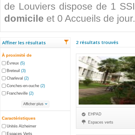
de Louviers dispose de 1 SS
domicile
et 0 Accueils de jour
2 résultats trouvés
Affiner les résultats
À proximité de
Évreux
(5)
Breteuil
(3)
Charleval
(2)
Conches-en-ouche
(2)
Francheville
(2)
Afficher plus
EHPAD
Caractéristiques
Espaces verts
Unités Alzheimer
Espaces Verts