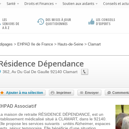
Santé
Droits et Finances
Soutien aux aidants
Conseils et actu
LES
DES MISES À JOUR
LES CONSEILS
SENIORS DE
QUOTIDIENNES
D'EXPERTS
A À Z
>
>
>
dipages
EHPAD Ile de France
Hauts-de-Seine
Clamart
Résidence Dépendance
362, Av Du Gal De Gaulle
92140
Clamart
Ajouter à ma sélection
Imprimer
Envoyer
Commenta
EHPAD Associatif
La maison de retraite RÉSIDENCE DÉPENDANCE, est un
établissement médicalisé situé à CLAMART, dans le 92140.
Elle propose les services suivants : unités Alzheimer, espaces
verts, séjour temporaire. Elle bénéficie d'une situation