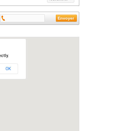
ctly.
OK