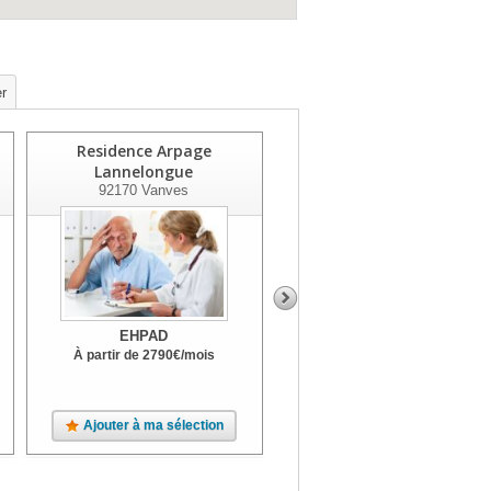
r
Residence Arpage
Villa Beausoleil
Lannelongue
92120
Montrouge
92170
Vanves
EHPAD
EHPAD
À partir de
2790
€
/mois
À partir de
3691
€
/mois
Jardin
Ajouter à ma sélection
Ajouter à ma sélection