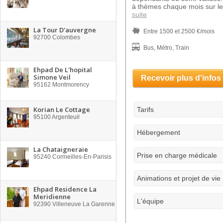
à thèmes chaque mois sur les
suite
La Tour D'auvergne
Entre 1500 et 2500 €/mois
92700
Colombes
Bus, Métro, Train
Ehpad De L'hopital
Simone Veil
Recevoir plus d'infos
95162
Montmorency
Korian Le Cottage
Tarifs
95100
Argenteuil
Hébergement
La Chataigneraie
Prise en charge médicale
95240
Cormeilles-En-Parisis
Animations et projet de vie
Ehpad Residence La
Meridienne
L'équipe
92390
Villeneuve La Garenne