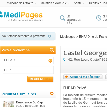
Maisons de retraite
Maintien à domicile
Santé
Droits et Fin
LES
DES
SENIORS DE
QU
A À Z
Voir établissements à proximité
>
Medipages
EHPAD Ile de Fran
Votre recherche
Castel George
"42, Rue Louis Castel"
92
EHPAD
Ajouter à ma sélection
RECHERCHER
EHPAD Privé
Résultats similaires
La maison de retraite médic
implantée à 15 minutes de la
Residence Du Cap
de la ville de Gennevilliers e
92270
Bois Colombes
dépendants ou semi-valides.