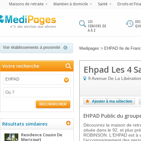
Maisons de retraite
Maintien à domicile
Santé
Droits et Fin
LES
DES
SENIORS DE
QU
A À Z
Voir établissements à proximité
>
Medipages
EHPAD Ile de Fran
Votre recherche
Ehpad Les 4 S
9 Avenue De La Libération
EHPAD
Ajouter à ma sélection
RECHERCHER
EHPAD Public
du group
Résultats similaires
Découvrez la maison de ret
située dans le 92, et plus 
Residence Cousin De
ROBINSON. L'EHPAD est à vo
Mericourt
l'accompagnement des perso