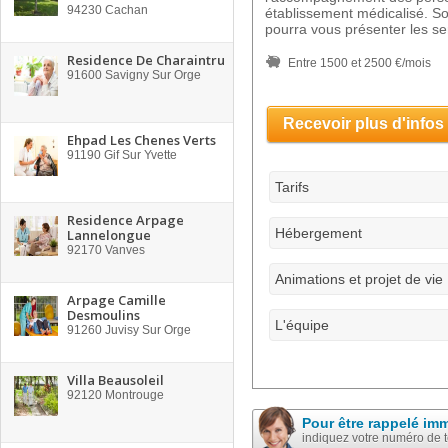
94230
Cachan
établissement médicalisé. So
pourra vous présenter les se
Residence De Charaintru
Entre 1500 et 2500 €/mois
91600
Savigny Sur Orge
Recevoir plus d'infos
Ehpad Les Chenes Verts
91190
Gif Sur Yvette
Tarifs
Residence Arpage
Hébergement
Lannelongue
92170
Vanves
Animations et projet de vie
Arpage Camille
Desmoulins
L'équipe
91260
Juvisy Sur Orge
Villa Beausoleil
92120
Montrouge
Pour être rappelé im
indiquez votre numéro de 