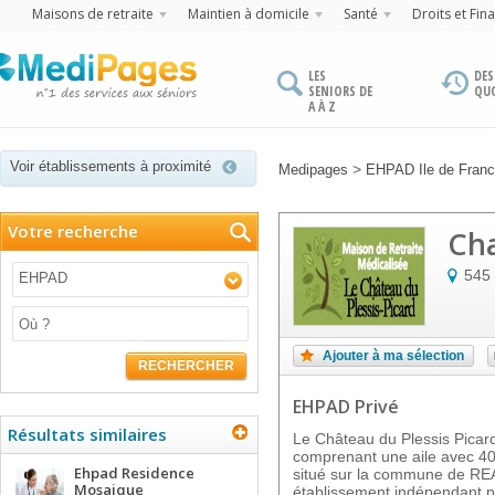
Maisons de retraite
Maintien à domicile
Santé
Droits et Fin
LES
DES
SENIORS DE
QU
A À Z
Voir établissements à proximité
>
Medipages
EHPAD Ile de Fran
Votre recherche
Cha
545 
EHPAD
Ajouter à ma sélection
RECHERCHER
EHPAD Privé
Résultats similaires
Le Château du Plessis Picar
comprenant une aile avec 40
Ehpad Residence
situé sur la commune de RE
Mosaique
établissement indépendant po