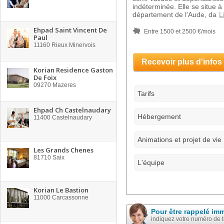
indéterminée. Elle se situe 
département de l'Aude, da
L
Ehpad Saint Vincent De
Entre 1500 et 2500 €/mois
Paul
11160
Rieux Minervois
Recevoir plus d'infos
Korian Residence Gaston
De Foix
09270
Mazeres
Tarifs
Ehpad Ch Castelnaudary
Hébergement
11400
Castelnaudary
Animations et projet de vie
Les Grands Chenes
81710
Saix
L'équipe
Korian Le Bastion
11000
Carcassonne
Pour être rappelé im
indiquez votre numéro de 