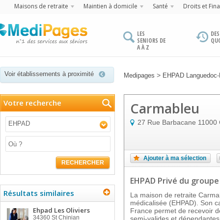
Maisons de retraite
Maintien à domicile
Santé
Droits et Fin
LES
DES
SENIORS DE
QU
A À Z
Voir établissements à proximité
>
Medipages
EHPAD Languedoc-R
Votre recherche
Carmableu
27 Rue Barbacane
11000
EHPAD
Ajouter à ma sélection
RECHERCHER
EHPAD Privé
du groupe
Résultats similaires
La maison de retraite Carmab
médicalisée (EHPAD). Son ca
Ehpad Les Oliviers
France permet de recevoir 
34360
St Chinian
semi-valides et dépendantes