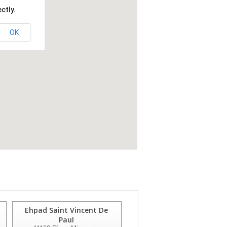
ctly.
OK
Ehpad Saint Vincent De
Ehpad Los Ainats
Paul
11160
Caunes Minervois