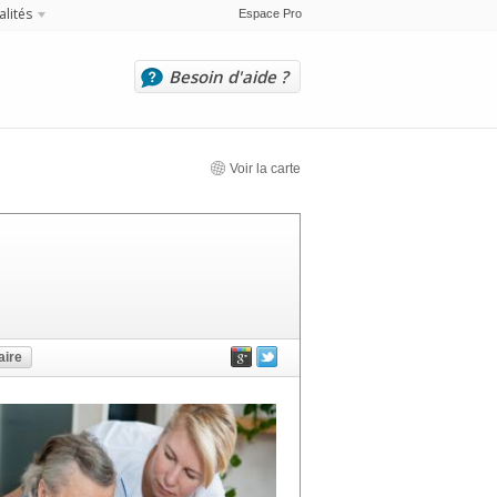
alités
Espace Pro
Besoin d'aide ?
Voir la carte
ire