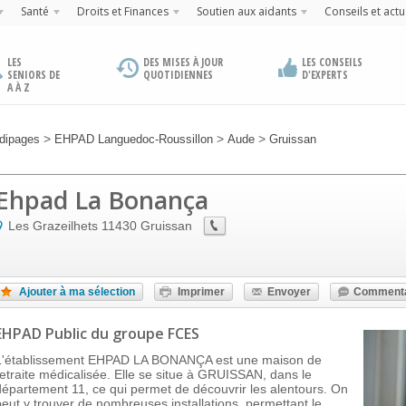
Santé
Droits et Finances
Soutien aux aidants
Conseils et actu
LES
DES MISES À JOUR
LES CONSEILS
SENIORS DE
QUOTIDIENNES
D'EXPERTS
A À Z
>
>
>
dipages
EHPAD Languedoc-Roussillon
Aude
Gruissan
Ehpad La Bonança
Les Grazeilhets
11430
Gruissan
Ajouter à ma sélection
Imprimer
Envoyer
Commenta
EHPAD Public
du groupe FCES
L'établissement EHPAD LA BONANÇA est une maison de
retraite médicalisée. Elle se situe à GRUISSAN, dans le
département 11, ce qui permet de découvrir les alentours. On
peut y trouver de nombreuses installations, permettant le