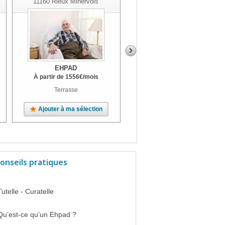
11160
Rieux Minervois
EHPAD
EHPAD
À partir de
1556
€
/mois
Terrasse
Unité Alzheimer, Terrasse, Jardin
Ajouter à ma sélection
Ajouter à ma sélection
onseils pratiques
Tutelle - Curatelle
Qu’est-ce qu’un Ehpad ?