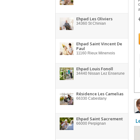
Ehpad Les Oliviers
34360
St Chinian
Ehpad Saint Vincent De
Paul
11160
Rieux Minervois
Ehpad Louis Fonoll
34440
Nissan Lez Enserune
Résidence Les Camelias
66330
Cabestany
Ehpad Saint Sacrement
L
66000
Perpignan