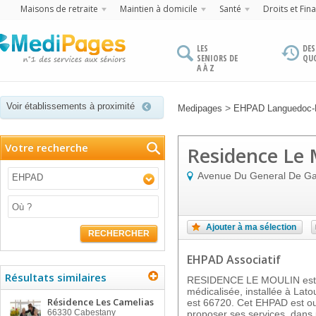
Maisons de retraite
Maintien à domicile
Santé
Droits et Fin
LES
DES
SENIORS DE
QU
A À Z
Voir établissements à proximité
>
Medipages
EHPAD Languedoc-R
Votre recherche
Residence Le 
Avenue Du General De Ga
EHPAD
Ajouter à ma sélection
RECHERCHER
EHPAD Associatif
Résultats similaires
RESIDENCE LE MOULIN est u
médicalisée, installée à Lato
Résidence Les Camelias
est 66720. Cet EHPAD est ou
66330
Cabestany
proposer ses services, dans u