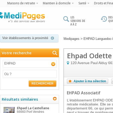
Maisons de retraite
Maintien à domicile
Santé
Droits et Fin
LES
DES
SENIORS DE
QU
A À Z
Voir établissements à proximité
>
Medipages
EHPAD Languedoc-R
Votre recherche
Ehpad Odette 
120 Avenue Paul Alduy
66
EHPAD
Ajouter à ma sélection
RECHERCHER
EHPAD Associatif
Résultats similaires
L'établissement EHPAD ODE
retraite médicalisée. Elle s
Ehpad La Castellane
département 66, ce qui perme
66660
Port Vendres
peut y trouver de nombreuses