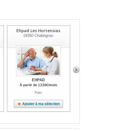
Ehpad Les Hortensias
St Germain
19350
Chabrignac
19100
Brive La Gaillarde
EHPAD
EHPAD
À partir de
1339
€
/mois
À partir de
2361
€
/mois
Parc
Jardin, Parc
Ajouter à ma sélection
Ajouter à ma sélection