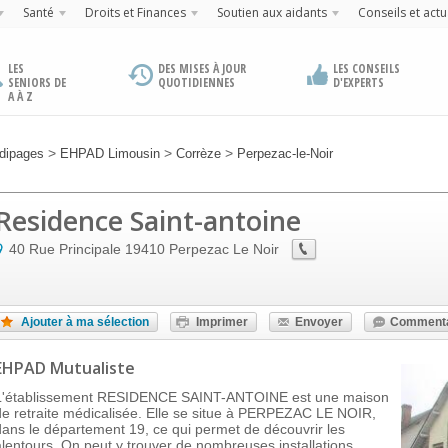
Santé
Droits et Finances
Soutien aux aidants
Conseils et actu
LES
DES MISES À JOUR
LES CONSEILS
SENIORS DE
QUOTIDIENNES
D'EXPERTS
A À Z
>
>
>
dipages
EHPAD Limousin
Corrèze
Perpezac-le-Noir
Residence Saint-antoine
40 Rue Principale
19410
Perpezac Le Noir
Ajouter à ma sélection
Imprimer
Envoyer
Commenta
EHPAD Mutualiste
L'établissement RESIDENCE SAINT-ANTOINE est une maison
de retraite médicalisée. Elle se situe à PERPEZAC LE NOIR,
dans le département 19, ce qui permet de découvrir les
alentours. On peut y trouver de nombreuses installations,