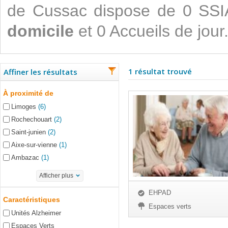
de Cussac dispose de 0 SS
domicile
et 0 Accueils de jour
1 résultat trouvé
Affiner les résultats
À proximité de
Limoges
(6)
Rochechouart
(2)
Saint-junien
(2)
Aixe-sur-vienne
(1)
Ambazac
(1)
Afficher plus
EHPAD
Caractéristiques
Espaces verts
Unités Alzheimer
Espaces Verts