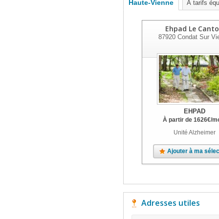
Haute-Vienne
À tarifs éq
Ehpad Le Cant
87920
Condat Sur Vi
EHPAD
À partir de
1626
€
/m
Unité Alzheimer
Ajouter à ma sélec
Adresses utiles