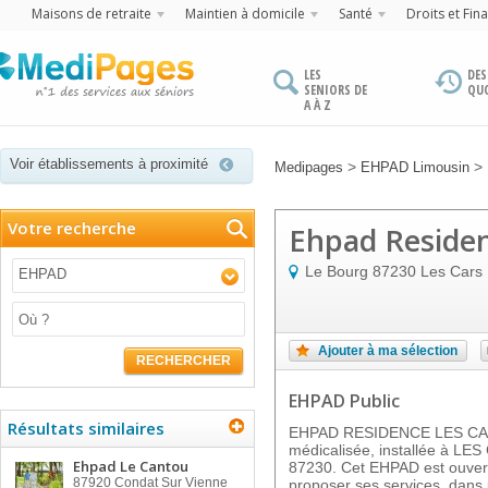
Maisons de retraite
Maintien à domicile
Santé
Droits et Fin
LES
DES
SENIORS DE
QU
A À Z
Voir établissements à proximité
>
>
Medipages
EHPAD Limousin
Votre recherche
Ehpad Residen
Le Bourg
87230
Les Cars
EHPAD
Ajouter à ma sélection
RECHERCHER
EHPAD Public
Résultats similaires
EHPAD RESIDENCE LES CARS 
médicalisée, installée à LES
Ehpad Le Cantou
87230. Cet EHPAD est ouvert
87920
Condat Sur Vienne
proposer ses services, dans u