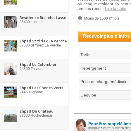
où chaque résident s'y sent b
amples rensei
Lire la suite
Residence Richelot Lasse
Moins de 1500 €/mois
86430
Luchapt
Recevoir plus d'infos
Ehpad St Yiriex La Perche
87500
St Yrieix La Perche
Tarifs
Ehpad Le Colombier
Hébergement
24800
Thiviers
Prise en charge médicale
Ehpad Les Chenes Verts
24460
Agonac
L'équipe
Ehpad Du Château
87600
Rochechouart
Pour être rappelé im
indiquez votre numéro de 