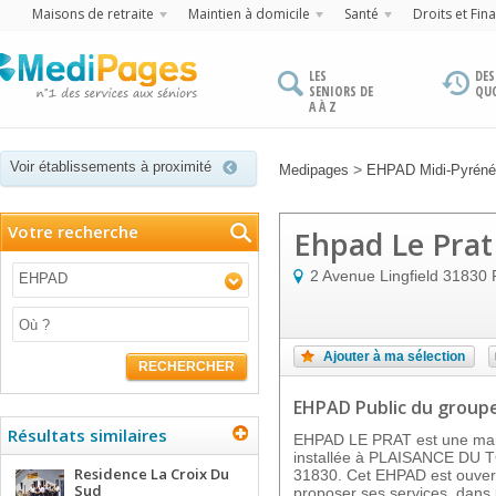
Maisons de retraite
Maintien à domicile
Santé
Droits et Fin
LES
DES
SENIORS DE
QU
A À Z
Voir établissements à proximité
>
Medipages
EHPAD Midi-Pyrén
Votre recherche
Ehpad Le Prat
2 Avenue Lingfield
31830
EHPAD
Ajouter à ma sélection
RECHERCHER
EHPAD Public
du group
Résultats similaires
EHPAD LE PRAT est une mais
installée à PLAISANCE DU T
Residence La Croix Du
31830. Cet EHPAD est ouvert
Sud
proposer ses services, dans u