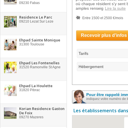
09230
Fabas
où chaque résident s'y sent b
amples renseig
Lire la suite
Residence Le Parc
Entre 1500 et 2500 €/mois
09210
Lezat Sur Leze
Recevoir plus d'infos
Ehpad Sainte Monique
31300
Toulouse
Tarifs
Ehpad Les Fontenelles
Hébergement
31520
Ramonville St Agne
Ehpad La Houlette
31820
Pibrac
Pour être rappelé im
indiquez votre numéro de 
Korian Residence Gaston
Les établissements dans
De Foix
09270
Mazeres