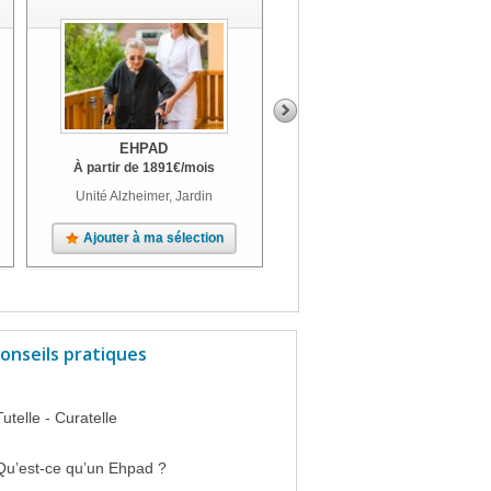
EHPAD
EHPAD
À partir de
1891
€
/mois
À partir de
1994
€
/mois
Unité Alzheimer, Jardin
Unité Alzheimer, Parc
Ajouter à ma sélection
Ajouter à ma sélection
onseils pratiques
Tutelle - Curatelle
Qu’est-ce qu’un Ehpad ?