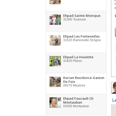
Ehpad Sainte Monique
31300
Toulouse
Ehpad Les Fontenelles
31520
Ramonville St Agne
Ehpad La Houlette
31820
Pibrac
Korian Residence Gaston
De Foix
09270
Mazeres
Ehpad Foucault Ch
L
Montauban
82000
Montauban