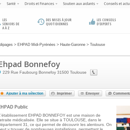
Santé
Droits et Finances
Soutien aux aidants
Conseils et actu
LES
DES MISES À JOUR
LES CONSEILS
SENIORS DE
QUOTIDIENNES
D'EXPERTS
A À Z
>
>
>
dipages
EHPAD Midi-Pyrénées
Haute-Garonne
Toulouse
Ehpad Bonnefoy
229 Rue Faubourg Bonnefoy
31500
Toulouse
Ajouter à ma sélection
Imprimer
Envoyer
Commenta
EHPAD Public
L'établissement EHPAD BONNEFOY est une maison de
retraite médicalisée. Elle se situe à TOULOUSE, dans le
département 31, ce qui permet de découvrir les alentours. On
peut y trouver de nombreuses installations, permettant le