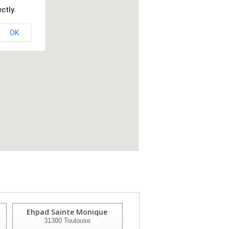
ctly.
OK
Ehpad Sainte Monique
Ehpad Les Fontenelles
31300
Toulouse
31520
Ramonville St Agne