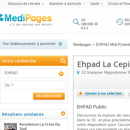
Maisons de retraite
Maintien à domicile
Santé
Droits et Fin
LES
DES
SENIORS DE
QU
A À Z
Voir établissements à proximité
>
Medipages
EHPAD Midi-Pyrén
Votre recherche
Ehpad La Cepi
12 Impasse Hippodrome
3
EHPAD
Ajouter à ma sélection
RECHERCHER
EHPAD Public
Résultats similaires
Découvrez la maison de ret
dans le 31, et plus précis
Residence La Croix Du
votre disposition pour l'ac
Sud
âgées qui nécessitent un ét