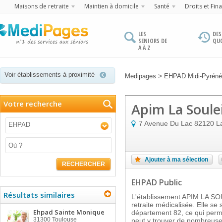
Maisons de retraite
Maintien à domicile
Santé
Droits et Fin
LES
DES
SENIORS DE
QU
A À Z
Voir établissements à proximité
>
Medipages
EHPAD Midi-Pyrén
Votre recherche
Apim La Soule
7 Avenue Du Lac
82120
La
EHPAD
Ajouter à ma sélection
RECHERCHER
EHPAD Public
Résultats similaires
L'établissement APIM LA S
retraite médicalisée. Elle se 
Ehpad Sainte Monique
département 82, ce qui perme
31300
Toulouse
peut y trouver de nombreuses