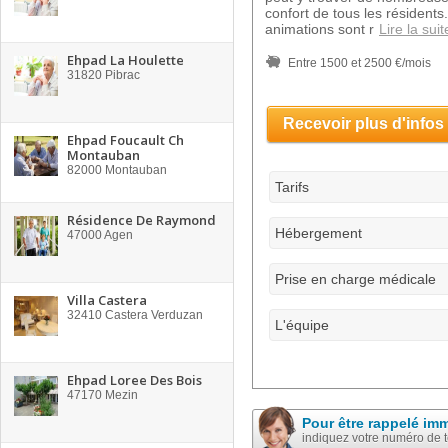
confort de tous les résident
animations sont r
Lire la suit
Ehpad La Houlette
Entre 1500 et 2500 €/mois
31820
Pibrac
Recevoir plus d'infos
Ehpad Foucault Ch
Montauban
82000
Montauban
Tarifs
Résidence De Raymond
Hébergement
47000
Agen
Prise en charge médicale
Villa Castera
32410
Castera Verduzan
L'équipe
Ehpad Loree Des Bois
47170
Mezin
Pour être rappelé im
indiquez votre numéro de 