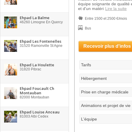
équipe soignante de qualité
et d'un matéri
Lire la suite
Ehpad La Balme
Entre 1500 et 2500 €/mois
46260
Limogne En Quercy
Bus
Ehpad Les Fontenelles
31520
Ramonville St Agne
Recevoir plus d'infos
Ehpad La Houlette
Tarifs
31820
Pibrac
Hébergement
Ehpad Foucault Ch
Prise en charge médicale
Montauban
82000
Montauban
Animations et projet de vie
Ehpad Louise Anceau
81003
Albi Cedex
L'équipe