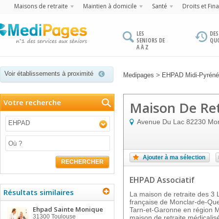
Maisons de retraite
Maintien à domicile
Santé
Droits et Fin
LES
DES
SENIORS DE
QU
A À Z
Voir établissements à proximité
>
Medipages
EHPAD Midi-Pyrén
Votre recherche
Maison De Ret
Avenue Du Lac
82230
Mon
EHPAD
Ajouter à ma sélection
RECHERCHER
EHPAD Associatif
Résultats similaires
La maison de retraite des 3
française de Monclar-de-Qu
Ehpad Sainte Monique
Tarn-et-Garonne en région M
31300
Toulouse
maison de retraite médicalis