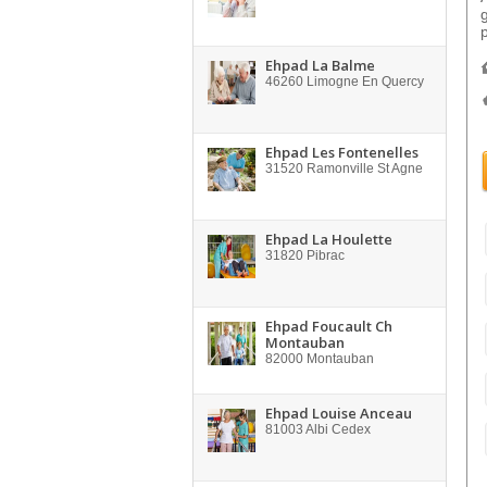
Ehpad La Balme
46260
Limogne En Quercy
Ehpad Les Fontenelles
31520
Ramonville St Agne
Ehpad La Houlette
31820
Pibrac
Ehpad Foucault Ch
Montauban
82000
Montauban
Ehpad Louise Anceau
81003
Albi Cedex