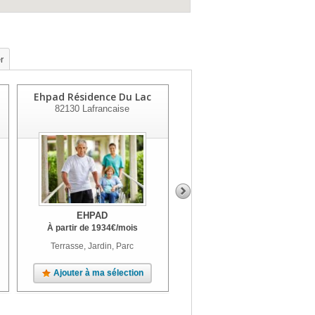
r
Ehpad Résidence Du Lac
Ehpad De Lauzerte
82130
Lafrancaise
82110
Lauzerte
EHPAD
EHPAD
À partir de
1934
€
/mois
À partir de
1682
€
/mois
Terrasse, Jardin, Parc
Terrasse
Ajouter à ma sélection
Ajouter à ma sélection