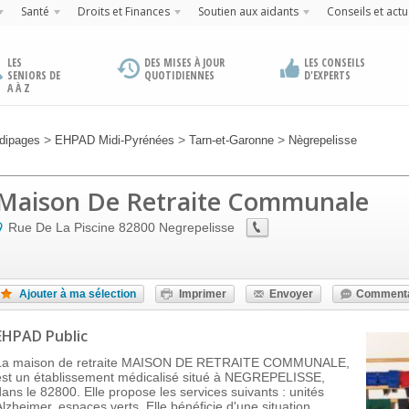
Santé
Droits et Finances
Soutien aux aidants
Conseils et actu
LES
DES MISES À JOUR
LES CONSEILS
SENIORS DE
QUOTIDIENNES
D'EXPERTS
A À Z
>
>
>
dipages
EHPAD Midi-Pyrénées
Tarn-et-Garonne
Nègrepelisse
Maison De Retraite Communale
Rue De La Piscine
82800
Negrepelisse
Ajouter à ma sélection
Imprimer
Envoyer
Commenta
EHPAD Public
La maison de retraite MAISON DE RETRAITE COMMUNALE,
est un établissement médicalisé situé à NEGREPELISSE,
dans le 82800. Elle propose les services suivants : unités
Alzheimer, espaces verts. Elle bénéficie d'une situation