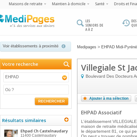
Maisons de retraite
Maintien à domicile
Santé
Droits et Fin
LES
DES
SENIORS DE
QU
A À Z
Voir établissements à proximité
>
Medipages
EHPAD Midi-Pyrén
Votre recherche
Villegiale St J
Boulevard Des Docteurs Ar
EHPAD
Ajouter à ma sélection
RECHERCHER
EHPAD Associatif
Résultats similaires
L'établissement VILLEGIAL
maison de retraite médicalisé
Ehpad Ch Castelnaudary
le département 81, ce qui pe
11400
Castelnaudary
On peut y trouver de nombreu