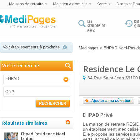
Maisons de retraite
Maintien à domicile
Santé
Droits et Fin
LES
DES
SENIORS DE
QU
A À Z
Voir établissements à proximité
>
Medipages
EHPAD Nord-Pas-de
Votre recherche
Residence Le C
34 Rue Saint Jean
59100
EHPAD
Ajouter à ma sélection
RECHERCHER
EHPAD Privé
Résultats similaires
La maison de retraite RES
un établissement médicalisé
Ehpad Residence Noel
Elle propose les services sui
Leduc
verts, accueil de jour, séjour