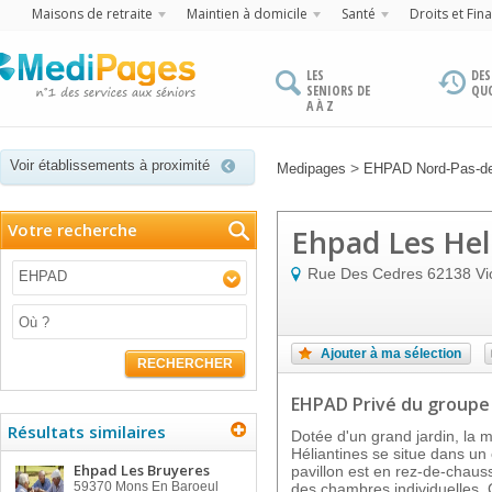
Maisons de retraite
Maintien à domicile
Santé
Droits et Fin
LES
DES
SENIORS DE
QU
A À Z
Voir établissements à proximité
>
Medipages
EHPAD Nord-Pas-de
Votre recherche
Ehpad Les Hel
Rue Des Cedres
62138
Vi
EHPAD
Ajouter à ma sélection
RECHERCHER
EHPAD Privé
du groupe
Résultats similaires
Dotée d'un grand jardin, la 
Héliantines se situe dans un 
Ehpad Les Bruyeres
pavillon est en rez-de-chaus
59370
Mons En Baroeul
des chambres individuelles. 