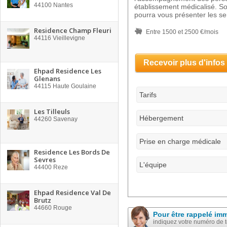
44100
Nantes
établissement médicalisé. So
pourra vous présenter les se
Residence Champ Fleuri
Entre 1500 et 2500 €/mois
44116
Vieillevigne
Recevoir plus d'infos
Ehpad Residence Les
Glenans
44115
Haute Goulaine
Tarifs
Les Tilleuls
Hébergement
44260
Savenay
Prise en charge médicale
Residence Les Bords De
Sevres
L'équipe
44400
Reze
Ehpad Residence Val De
Brutz
44660
Rouge
Pour être rappelé im
indiquez votre numéro de 