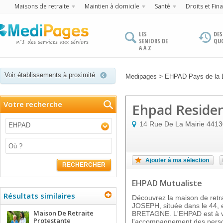
Maisons de retraite
Maintien à domicile
Santé
Droits et Fin
LES
DES
SENIORS DE
QU
A À Z
Voir établissements à proximité
>
Medipages
EHPAD Pays de la L
Votre recherche
Ehpad Residen
14 Rue De La Mairie
4413
EHPAD
Ajouter à ma sélection
RECHERCHER
EHPAD Mutualiste
Résultats similaires
Découvrez la maison de re
JOSEPH, située dans le 44, 
Maison De Retraite
BRETAGNE. L'EHPAD est à vo
Protestante
l'accompagnement des perso