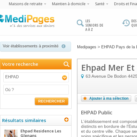
Maisons de retraite
Maintien à domicile
Santé
Droits et Fin
LES
DES
SENIORS DE
QU
A À Z
Voir établissements à proximité
>
Medipages
EHPAD Pays de la L
Votre recherche
Ehpad Mer Et 
63 Avenue De Bodon
442
EHPAD
Ajouter à ma sélection
RECHERCHER
EHPAD Public
Résultats similaires
L'établissement est composé 
distincts en bordure de l'Est
Ehpad Residence Les
et du centre ville. Chaque s
Glenans
soins spécifique et les pers